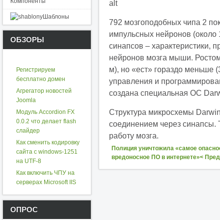
Компоненты
Шаблоны
792 мозгоподобных чипа 2 по
импульсных нейронов (около 1
ОБЗОРЫ
синапсов – характеристики, 
нейронов мозга мыши. Ростом
м), но «ест» гораздо меньше 
Регистрируем
бесплатно домен
управления и программирова
Агрегатор новостей
создана специальная ОС Dar
Joomla
Структура микросхемы Darwin
Модуль Accordion FX
0.0.2 что делает flash
соединением через синапсы. 
слайдер
работу мозга.
Как сменить кодировку
Полиция уничтожила «самое опасно
сайта с windows-1251
вредоносное ПО в интернете»< Пр
на UTF-8
Как включить ЧПУ на
серверах Microsoft IIS
ОПРОС