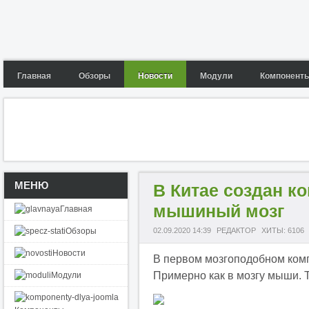
Главная
Обзоры
Новости
Модули
Компонент
МЕНЮ
В Китае создан к
мышиный мозг
Главная
Обзоры
02.09.2020 14:39
РЕДАКТОР
ХИТЫ: 6106
Новости
В первом мозгоподобном комп
Примерно как в мозгу мыши. Т
Модули