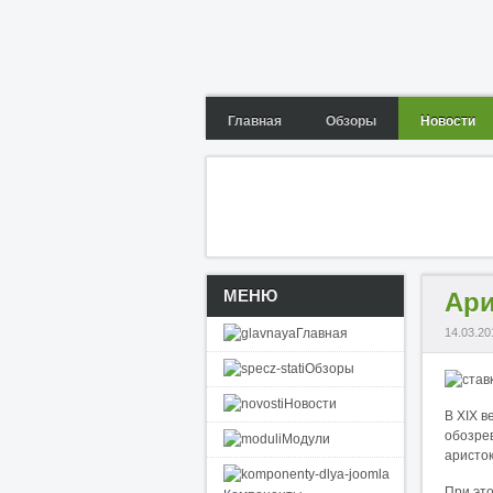
Главная
Обзоры
Новости
МЕНЮ
Ари
Главная
14.03.20
Обзоры
Новости
В XIX 
обозрев
Модули
аристок
При это