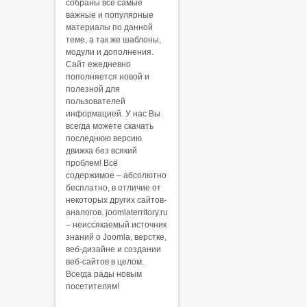
собраны все самые
важные и популярные
материалы по данной
теме, а так же шаблоны,
модули и дополнения.
Сайт ежедневно
пополняется новой и
полезной для
пользователей
информацией. У нас Вы
всегда можете скачать
последнюю версию
движка без всякий
проблем! Всё
содержимое – абсолютно
бесплатно, в отличие от
некоторых других сайтов-
аналогов. joomlaterritory.ru
– неиссякаемый источник
знаний о Joomla, верстке,
веб-дизайне и создании
веб-сайтов в целом.
Всегда рады новым
посетителям!