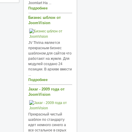
Joomlart На ...
Подробнее
Бизнес шблон от
JoomVision
JV Thrina является
прекрасным бизнес
шаблоном для сайтов что
работают на жумле. Для
модулей создано 24
позиции. В архиве вмести
...
Подробнее
Jaxar - 2009 года от
JoomVision
Прекрасный чистый
шаблон по стандарту
идет немного синего а
все остальное в серых