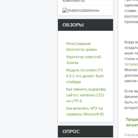
Компоненты
одинок
Шаблоны
ставки,
расплат
призна
ОБЗОРЫ
Когда ж
Регистрируем
создать
бесплатно домен
иную те
Агрегатор новостей
стали о
Joomla
тотали
Многие 
Модуль Accordion FX
дополн
0.0.2 что делает flash
смогли 
слайдер
Как сменить кодировку
Если мы
сайта с windows-1251
физичес
на UTF-8
быть го
которог
Как включить ЧПУ на
серверах Microsoft IIS
Продв
актуа
ОПРОС
Обновле