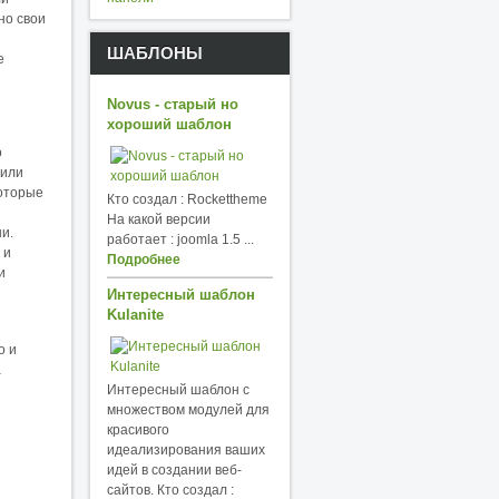
но свои
ШАБЛОНЫ
е
Novus - старый но
хороший шаблон
о
 или
которые
Кто создал : Rockettheme
На какой версии
ни.
работает : joomla 1.5 ...
 и
Подробнее
и
Интересный шаблон
Kulanite
о и
а
Интересный шаблон с
множеством модулей для
красивого
идеализирования ваших
идей в создании веб-
сайтов. Кто создал :