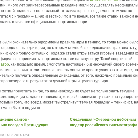
ими. Много лет заинтересованные граждане могли осуществлять неофициаль
 но такой подпольно-нелегальный тотализатор, не всегда мог потом честно
иться с игроками – а, как известно, что в то время, все такие ставки законом н
вались в качестве официальных спортивных пари.
е были окончательно оформлены правила игры в теннис, то тогда можно был
 определенные критерии, по которым можно было однозначно трактовать ту,
ннисную игровую ситуацию. Тогда же стали открываться игровые заведения 
фициально принимать спортивные ставки на такую игру. Такой спортивный
затор
, как показало время, смог стать настоящей бизнес-удачей своего време
истинные почитатели тенниса, теперь могли не просто участвовать в игре, но
ительно получать определенные дивиденды, от того, насколько правильно он
спрогнозировать результат отдельной игры и целого турнира.
 хотим преуспеть в игре, то нам необходимо будет не только знать текущие
кие кондиции каждого теннисиста, который принимает участие на турнире, н
товым к тому, что всегда может "выстрелить" "темная лошадка" – теннисист, н
о мало бы кто подумал.
ижение сайтов -
Следующая >Очередной дебютный
льно всегда< Предыдущая
шедевр российского кинематографа
но 14.03.2014 13:41